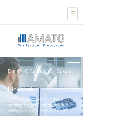
Die CNC Technik der Zukunft
Newsletter
Melden Sie sich jetzt an und
erhalten Sie
25%
Rabatt auf die
Einmalkosten der Erstbestellung!